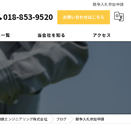
競争入札参加申請
018-853-9520
お問い合わせはこちら
人一覧
当会社を知る
アクセス
技術士
RCCM
補償業務管理士
測量士
中途採用
興建エンジニアリング株式会社
ブログ
競争入札参加申請