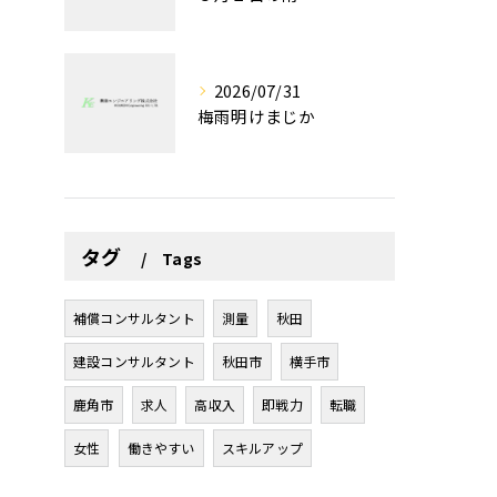
2026/07/31
梅雨明けまじか
タグ
Tags
補償コンサルタント
測量
秋田
建設コンサルタント
秋田市
横手市
鹿角市
求人
高収入
即戦力
転職
女性
働きやすい
スキルアップ