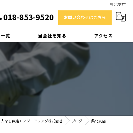
県北支店
018-853-9520
お問い合わせはこちら
人一覧
当会社を知る
アクセス
技術士
RCCM
補償業務管理士
測量士
中途採用
求人なら興建エンジニアリング株式会社
ブログ
県北支店