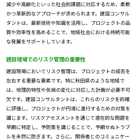
減少や高齢化といった社会的課題に対応するため、柔軟
再生可能エネルギーの活用
かつ革新的なアプローチが求められます。建設コンサル
持続可能な資材の選択と利用
タントは、最新技術や知識を活用し、プロジェクトの品
グリーンインフラの推進
質や効率性を高めることで、地域社会における持続可能
気候変動に対応する設計戦略
な発展をサポートしています。
エコロジカルデザインの導入
建設現場でのリスク管理の重要性
秋田県の都市計画をリードする建設コンサルタ
ントの未来
建設現場においてリスク管理は、プロジェクトの成否を
左右する重要な要素です。特に秋田県のような地域で
未来を見据えた都市開発の方向性
は、地理的特性や気候の変化に対応した計画が必要不可
新技術を取り入れた都市計画の展望
欠です。建設コンサルタントは、これらのリスクを的確
地域の特性を活かした街づくり
に評価し、プロジェクトが円滑に進行するための対策を
若者世代を引き寄せる都市戦略
講じます。リスクアセスメントを通じて潜在的な問題を
持続可能な都市のビジョン
早期に特定し、予防策を講じることで、予期せぬトラブ
地元企業との協力による地域発展
ルを未然に防ぎます。さらに、関係者とのコミュニケー