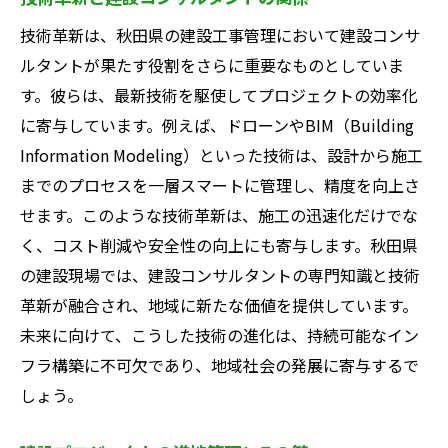
地域コミュニティの活性化戦略
技術革新は、秋田県の建設工事管理において建設コンサ
地元雇用創出を目指したプロジェクト
ルタントが果たす役割をさらに重要なものとしていま
地域ブランドを高める建設計画
す。彼らは、最新技術を駆使してプロジェクトの効率化
秋田県の未来を共に創る建設コンサルタントの
に寄与しています。例えば、ドローンやBIM（Building
ビジョン
Information Modeling）といった技術は、設計から施工
未来志向のプロジェクトプランニング
までのプロセスを一層スマートに管理し、精度を向上さ
地域住民との対話を重視した計画
せます。このような技術革新は、施工の迅速化だけでな
次世代の育成を支える建設教育
く、コスト削減や安全性の向上にも寄与します。秋田県
持続可能な未来を見据えた都市計画
の建設現場では、建設コンサルタントの専門知識と技術
秋田県の成長を支えるビジョン
革新が融合され、地域に新たな価値を提供しています。
未来に向けて、こうした技術の進化は、持続可能なイン
地域の可能性を最大限に引き出す戦略
フラ構築に不可欠であり、地域社会の発展に寄与するで
しょう。