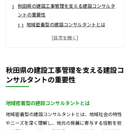
秋田県の建設工事管理を支える建設コンサルタ
ントの重要性
地域密着型の建設コンサルタントとは
プロジェクト成功に欠かせない専門的知識
建設現場でのリスク管理の重要性
地元コミュニティとの協力体制
技術革新と建設コンサルタントの関係
秋田県の建設工事管理を支える建設コ
建設プロジェクトの進捗管理とその鍵
ンサルタントの重要性
建設コンサルタントが秋田県の持続的発展に果
たす役割
持続可能な都市開発のための戦略
地域密着型の建設コンサルタントとは
環境に配慮したプロジェクト設計
地域密着型の建設コンサルタントとは、地域社会の特性
地域経済の活性化を目指すインフラ整備
やニーズを深く理解し、地元の発展に寄与する役割を担