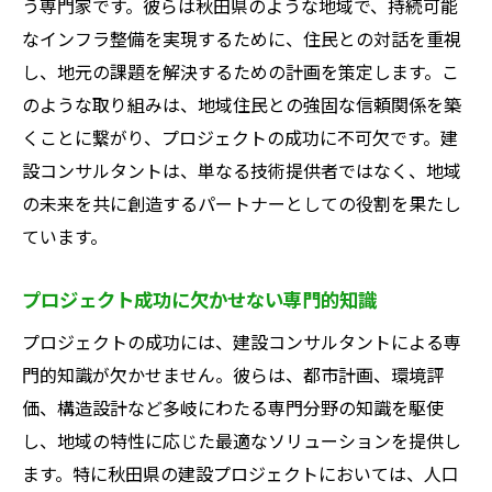
う専門家です。彼らは秋田県のような地域で、持続可能
公民連携によるプロジェクト推進
なインフラ整備を実現するために、住民との対話を重視
地域資源を活用した持続可能な建設
し、地元の課題を解決するための計画を策定します。こ
秋田県特有の課題へのアプローチ
のような取り組みは、地域住民との強固な信頼関係を築
人口減少と高齢化に挑む秋田県の建設コンサル
くことに繋がり、プロジェクトの成功に不可欠です。建
タントの視点
設コンサルタントは、単なる技術提供者ではなく、地域
人口減少が建設業界に与える影響
の未来を共に創造するパートナーとしての役割を果たし
高齢化社会に対応するインフラ整備
ています。
効率的な資源配分による地域活性化
プロジェクト成功に欠かせない専門的知識
スマート技術を活用した高齢者支援
多世代共生型社会のための建設計画
プロジェクトの成功には、建設コンサルタントによる専
門的知識が欠かせません。彼らは、都市計画、環境評
地域住民のニーズを反映したプロジェクト
価、構造設計など多岐にわたる専門分野の知識を駆使
環境変革に適応する秋田県の建設コンサルタン
し、地域の特性に応じた最適なソリューションを提供し
トの取り組み
ます。特に秋田県の建設プロジェクトにおいては、人口
環境保護と建設業界の役割