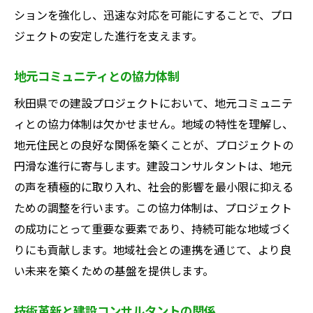
地域の独自性を大切にする建設コンサルタント
ションを強化し、迅速な対応を可能にすることで、プロ
の挑戦
ジェクトの安定した進行を支えます。
地域文化を反映した建設プロジェクト
地元コミュニティとの協力体制
独自の観光資源を活かした開発
秋田県での建設プロジェクトにおいて、地元コミュニテ
地域産業との連携によるプロジェクト推進
ィとの協力体制は欠かせません。地域の特性を理解し、
伝統と革新を融合した建設計画
地元住民との良好な関係を築くことが、プロジェクトの
地元の知恵を活かすコミュニティデザイン
円滑な進行に寄与します。建設コンサルタントは、地元
地域独自の課題解決策の模索
の声を積極的に取り入れ、社会的影響を最小限に抑える
建設コンサルタントが描く秋田県の活性化への
ための調整を行います。この協力体制は、プロジェクト
道筋
の成功にとって重要な要素であり、持続可能な地域づく
地域経済を活性化する建設プロジェクト
りにも貢献します。地域社会との連携を通じて、より良
持続可能な観光インフラの整備
い未来を築くための基盤を提供します。
産学官連携による地域開発の推進
技術革新と建設コンサルタントの関係