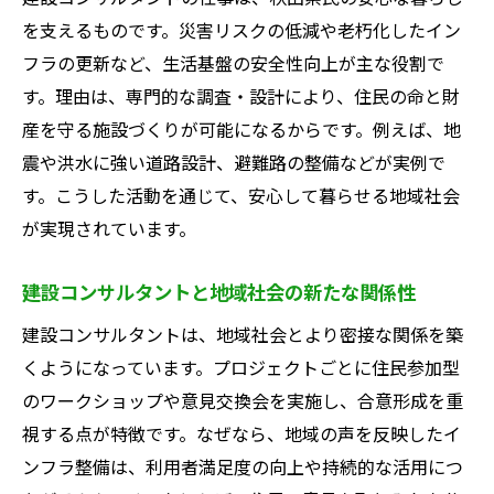
取得
を支えるものです。災害リスクの低減や老朽化したイン
建設コンサルタント資格で年収向上を目指
フラの更新など、生活基盤の安全性向上が主な役割で
す
す。理由は、専門的な調査・設計により、住民の命と財
産を守る施設づくりが可能になるからです。例えば、地
年収アップを叶える建設コンサルタントの
震や洪水に強い道路設計、避難路の整備などが実例で
勉強法
す。こうした活動を通じて、安心して暮らせる地域社会
資格が評価される建設コンサルタントの職
が実現されています。
場環境
建設コンサルタントの資格取得と収入の関
建設コンサルタントと地域社会の新たな関係性
係性
建設コンサルタントは、地域社会とより密接な関係を築
建設コンサルタントで叶える安定した収入
くようになっています。プロジェクトごとに住民参加型
基盤
のワークショップや意見交換会を実施し、合意形成を重
資格取得が建設コンサルタントに与える影
視する点が特徴です。なぜなら、地域の声を反映したイ
響
ンフラ整備は、利用者満足度の向上や持続的な活用につ
建設業界で注目されるコンサルタントのやりが