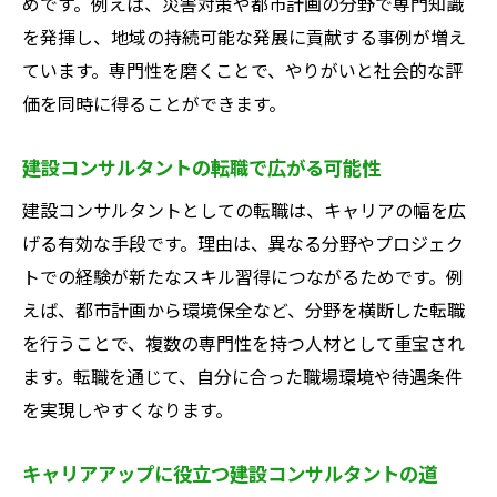
めです。例えば、災害対策や都市計画の分野で専門知識
動指針
を発揮し、地域の持続可能な発展に貢献する事例が増え
キャリアアップに欠かせない建設コンサル
ています。専門性を磨くことで、やりがいと社会的な評
タントの知識
価を同時に得ることができます。
建設コンサルタント転職時に役立つ準備と
建設コンサルタントの転職で広がる可能性
は
建設コンサルタントとしての転職は、キャリアの幅を広
建設コンサルタントが目指すべきスキルア
げる有効な手段です。理由は、異なる分野やプロジェク
ップ術
トでの経験が新たなスキル習得につながるためです。例
秋田県で建設コンサルタントとして働く心
えば、都市計画から環境保全など、分野を横断した転職
構え
を行うことで、複数の専門性を持つ人材として重宝され
ます。転職を通じて、自分に合った職場環境や待遇条件
を実現しやすくなります。
キャリアアップに役立つ建設コンサルタントの道