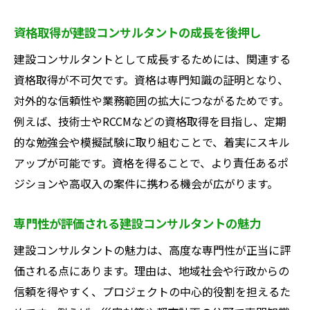
役割
資格取得が建設コンサルタントの成長を後押し
建設コンサルタントの仕事が地域に与える
建設コンサルタントとして成長するためには、関連する
影響
資格取得が不可欠です。資格は専門知識の証明となり、
建設コンサルタントで築く持続可能な社会
対外的な信頼性や業務範囲の拡大につながるためです。
住みよい地域を目指す建設コンサルタント
例えば、技術士やRCCMなどの資格取得を目指し、定期
の挑戦
的な勉強会や模擬試験に取り組むことで、着実にスキル
建設コンサルタントによる地域課題の解決
アップが可能です。資格を得ることで、より責任あるポ
事例
ジションや高収入の案件に携わる機会が広がります。
建設コンサルタントで体感する社会貢献
秋田県で理想のキャリアを築くための実践的ア
専門性が評価される建設コンサルタントの魅力
ドバイス
建設コンサルタントの魅力は、高度な専門性が正当に評
建設コンサルタントで実現する理想のキャ
価される点にあります。理由は、地域社会や行政からの
リア設計
信頼を得やすく、プロジェクトの中心的役割を担えるた
秋田県で成功する建設コンサルタントの行