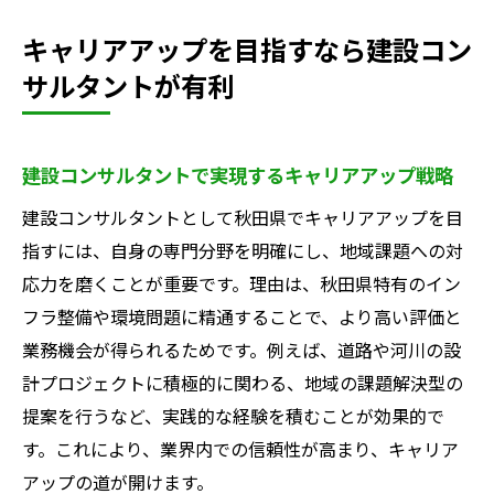
建設コンサルタントとゼネコンの仕事内容
キャリアアップを目指すなら建設コン
比較
サルタントが有利
建設コンサルタントとゼネコンのキャリア
の違い
待遇面で見る建設コンサルタントの優位性
建設コンサルタントで実現するキャリアアップ戦略
建設コンサルタント選択で重視すべきポイ
建設コンサルタントとして秋田県でキャリアアップを目
ント
指すには、自身の専門分野を明確にし、地域課題への対
ゼネコンと比較して分かる建設コンサルタ
応力を磨くことが重要です。理由は、秋田県特有のイン
ントの魅力
フラ整備や環境問題に精通することで、より高い評価と
働き方の違いから考える建設コンサルタン
業務機会が得られるためです。例えば、道路や河川の設
トの適性
計プロジェクトに積極的に関わる、地域の課題解決型の
提案を行うなど、実践的な経験を積むことが効果的で
建設コンサルタントなら地域社会への貢献も実
す。これにより、業界内での信頼性が高まり、キャリア
感できる
アップの道が開けます。
地域社会に貢献する建設コンサルタントの