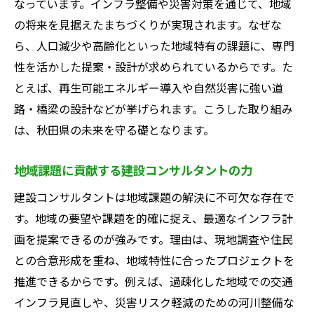
なっています。インフラ整備や災害対策を通じて、地域
キャリアアップを目指すなら建設コンサルタン
の将来を見据えたまちづくりが実現されます。なぜな
トが有利
ら、人口減少や高齢化といった地域特有の課題に、専門
建設コンサルタントで実現するキャリアア
性を活かした提案・設計が求められているからです。た
ップ戦略
とえば、再生可能エネルギー導入や自然災害に強い道
資格取得が建設コンサルタントの成長を後
路・橋梁の設計などが挙げられます。こうした取り組み
押し
は、秋田県の未来を守る礎となります。
専門性が評価される建設コンサルタントの
地域課題に貢献する建設コンサルタントの力
魅力
建設コンサルタントの転職で広がる可能性
建設コンサルタントは地域課題の解決に不可欠な存在で
キャリアアップに役立つ建設コンサルタン
す。地域の要望や課題を的確に捉え、最適なインフラ計
トの道
画を提案できるのが強みです。理由は、現地調査や住民
との合意形成を重ね、地域特性に合ったプロジェクトを
建設コンサルタントで目指す理想のキャリ
推進できるからです。例えば、過疎化した地域での交通
ア像
インフラ見直しや、災害リスク軽減のための河川整備な
秋田県で建設コンサルタントが活躍する理由と