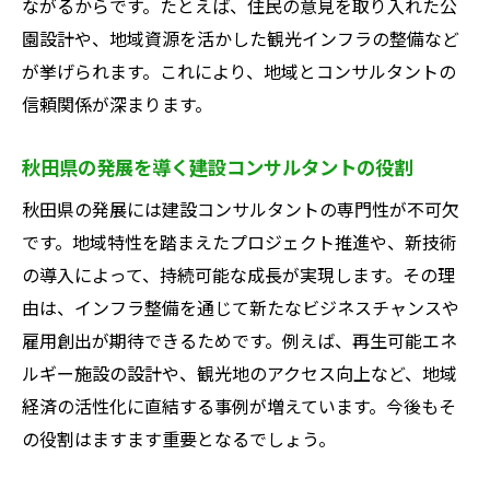
ながるからです。たとえば、住民の意見を取り入れた公
い
園設計や、地域資源を活かした観光インフラの整備など
建設コンサルタントで実感する仕事のやり
が挙げられます。これにより、地域とコンサルタントの
がい
信頼関係が深まります。
インフラ整備に関わる建設コンサルタント
の魅力
秋田県の発展を導く建設コンサルタントの役割
建設コンサルタントの達成感が得られる理
秋田県の発展には建設コンサルタントの専門性が不可欠
由
です。地域特性を踏まえたプロジェクト推進や、新技術
建設コンサルタントで地域を支える喜び
の導入によって、持続可能な成長が実現します。その理
専門知識が生かせる建設コンサルタントの
由は、インフラ整備を通じて新たなビジネスチャンスや
現場
雇用創出が期待できるためです。例えば、再生可能エネ
ルギー施設の設計や、観光地のアクセス向上など、地域
建設コンサルタントのやりがいと成長の実
経済の活性化に直結する事例が増えています。今後もそ
感
の役割はますます重要となるでしょう。
ゼネコンとの違いを知り建設コンサルタントを
選ぶポイント