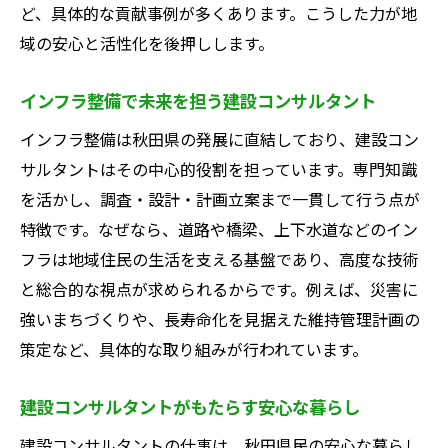
ど、具体的な貢献事例が多くあります。こうした力が地
は
域の安心と活性化を後押しします。
地域特性に合った建設コンサルタントの重
要性
インフラ整備で未来を担う建設コンサルタント
秋田県で求められる建設コンサルタントの
インフラ整備は秋田県の発展に直結しており、建設コン
資質
サルタントはその中心的役割を担っています。専門知識
建設コンサルタントが選ばれる理由を徹底
を活かし、調査・設計・計画立案まで一貫して行う点が
解説
特徴です。なぜなら、道路や橋梁、上下水道などのイン
秋田県の課題解決に貢献する建設コンサル
フラは地域住民の生活を支える基盤であり、高度な技術
タント
と総合的な視点が求められるからです。例えば、災害に
地域社会で信頼される建設コンサルタント
強いまちづくりや、長寿命化を見据えた維持管理計画の
の強み
策定など、具体的な取り組みが行われています。
建設コンサルタントが支持される秋田県の
背景
建設コンサルタントがもたらす安心な暮らし
年収アップに役立つ建設コンサルタントの資格
建設コンサルタントの仕事は、秋田県民の安心な暮らし