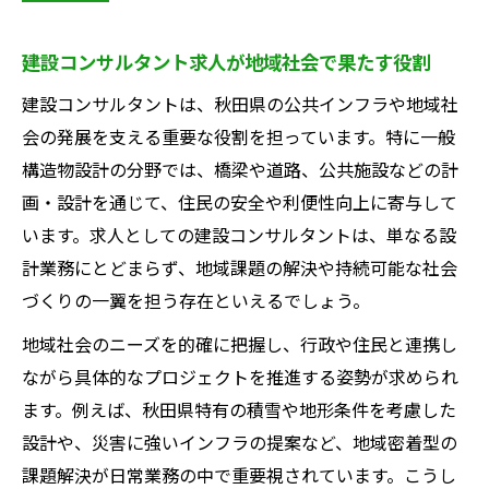
建設コンサルタント求人選びで重視したい
ポイント
建設コンサルタント求人が地域社会で果たす役割
安定した職場を求める方へ構造物設計の道
建設コンサルタントは、秋田県の公共インフラや地域社
建設コンサルタントによる安定した構造物
会の発展を支える重要な役割を担っています。特に一般
設計職の魅力
構造物設計の分野では、橋梁や道路、公共施設などの計
構造物設計で築く建設コンサルタントとし
画・設計を通じて、住民の安全や利便性向上に寄与して
ての安定キャリア
います。求人としての建設コンサルタントは、単なる設
安定職場を選ぶ建設コンサルタント求人の
計業務にとどまらず、地域課題の解決や持続可能な社会
傾向
づくりの一翼を担う存在といえるでしょう。
長期的な安心を得る建設コンサルタントの
地域社会のニーズを的確に把握し、行政や住民と連携し
働き方
ながら具体的なプロジェクトを推進する姿勢が求められ
構造物設計分野の建設コンサルタント求人
ます。例えば、秋田県特有の積雪や地形条件を考慮した
事情
設計や、災害に強いインフラの提案など、地域密着型の
転勤なしの働き方が叶う求人選びのコツ
課題解決が日常業務の中で重要視されています。こうし