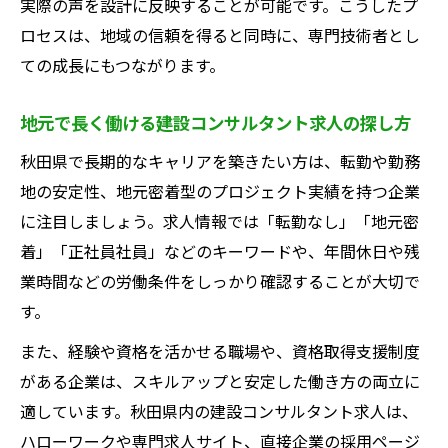
実際の声を設計に反映することが可能です。こうしたプ
成長方法
ロセスは、地域の信頼を得ると同時に、専門技術者とし
キャリア形成に役立つ建設コンサルタント
ての成長にもつながります。
求人の選び方
現場経験と専門知識で高める建設コンサル
地元で長く働ける建設コンサルタント求人の探し方
タントの価値
秋田県で長期的なキャリアを築きたい方は、転勤や勤務
将来性の高い建設コンサルタント職のポイ
地の安定性、地元密着型のプロジェクト実績を持つ企業
ント
に注目しましょう。求人情報では「転勤なし」「地元密
一般構造物設計の仕事内容とやりがいとは
着」「正社員社員」などのキーワードや、年間休日や残
建設コンサルタントが担う一般構造物設計
業時間などの労働条件をしっかり確認することが大切で
の仕事とは
す。
一般構造物設計で感じる建設コンサルタン
また、経験や資格を活かせる職場や、資格取得支援制度
トのやりがい
がある企業は、スキルアップと安定した働き方の両立に
建設コンサルタントとしての仕事内容の具
適しています。秋田県内の建設コンサルタント求人は、
体例
ハローワークや専門求人サイト、直接企業の採用ページ