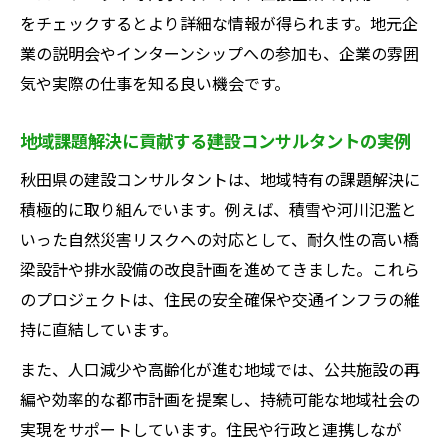
設計業務を通じた建設コンサルタントの社
をチェックするとより詳細な情報が得られます。地元企
会貢献
業の説明会やインターンシップへの参加も、企業の雰囲
気や実際の仕事を知る良い機会です。
建設コンサルタントに求められる設計スキ
ルの特徴
地域課題解決に貢献する建設コンサルタントの実例
資格取得で広がる建設業界の将来設計
秋田県の建設コンサルタントは、地域特有の課題解決に
資格取得が建設コンサルタント求人で活き
積極的に取り組んでいます。例えば、積雪や河川氾濫と
る理由
いった自然災害リスクへの対応として、耐久性の高い橋
建設コンサルタントが目指すべき資格とは
梁設計や排水設備の改良計画を進めてきました。これら
何か
のプロジェクトは、住民の安全確保や交通インフラの維
資格支援が充実した建設コンサルタント職
持に直結しています。
場の魅力
また、人口減少や高齢化が進む地域では、公共施設の再
資格取得で広がる建設コンサルタントの活
編や効率的な都市計画を提案し、持続可能な地域社会の
躍の場
実現をサポートしています。住民や行政と連携しなが
将来設計に役立つ建設コンサルタントの資