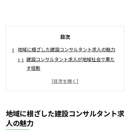
目次
地域に根ざした建設コンサルタント求人の魅力
建設コンサルタント求人が地域社会で果た
す役割
地域密着型建設コンサルタントの強みと魅
力
地元で長く働ける建設コンサルタント求人
の探し方
地域に根ざした建設コンサルタント求
地域課題解決に貢献する建設コンサルタン
人の魅力
トの実例