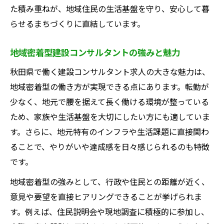
建設コンサルタントで転勤なしを実現する
た積み重ねが、地域住民の生活基盤を守り、安心して暮
方法
らせるまちづくりに直結しています。
地域定着型建設コンサルタント求人の見極
地域密着型建設コンサルタントの強みと魅力
め方
秋田県で働く建設コンサルタント求人の大きな魅力は、
転勤なし求人の建設コンサルタントに必要
地域密着型の働き方が実現できる点にあります。転勤が
な条件
少なく、地元で腰を据えて長く働ける環境が整っている
地元勤務が叶う建設コンサルタントの選び
ため、家族や生活基盤を大切にしたい方にも適していま
方
す。さらに、地元特有のインフラや生活課題に直接関わ
転勤を避けたい建設コンサルタント求人の
ることで、やりがいや達成感を日々感じられるのも特徴
特徴
です。
建設コンサルタントでキャリアアップを目指す
地域密着型の強みとして、行政や住民との距離が近く、
建設コンサルタント職で実現するキャリア
意見や要望を直接ヒアリングできることが挙げられま
アップ戦略
す。例えば、住民説明会や現地調査に積極的に参加し、
資格取得を活かした建設コンサルタントの