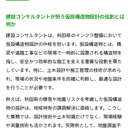
向と特徴
建設コンサルタント求人が秋田で求められ
建設コンサルタントが担う仮設構造物設計の役割とは
る背景を解説
何か
建設コンサルタントで実現する秋田県のキャリ
建設コンサルタントは、秋田県のインフラ整備において
アアップ術
仮設構造物設計の中核を担います。仮設構造物とは、橋
建設コンサルタントで秋田県内キャリアア
梁や道路工事などの現場で一時的に設置される構造物を
ップを目指す方法
指し、安全かつ効率的な施工を支える重要な役割を果た
仮設構造物設計経験がキャリア形成に与え
しています。特に、土木設計や施工管理の技術が求めら
る影響とは
れ、現場の状況や地盤条件を的確に判断し、最適な設計
建設コンサルタント求人を活かしたスキル
を行うことが必要です。
アップ戦略
例えば、秋田県の積雪や地震リスクを考慮した仮設構造
秋田県の転職市場で建設コンサルタントが
物の設計は、地域特有の課題解決に直結します。こうし
有利な理由
た業務では、設計技術や土木知識だけでなく、現場経験
仮設構造物設計に強い建設コンサルタント
や測量技術も活かされます。失敗例として、地盤調査不