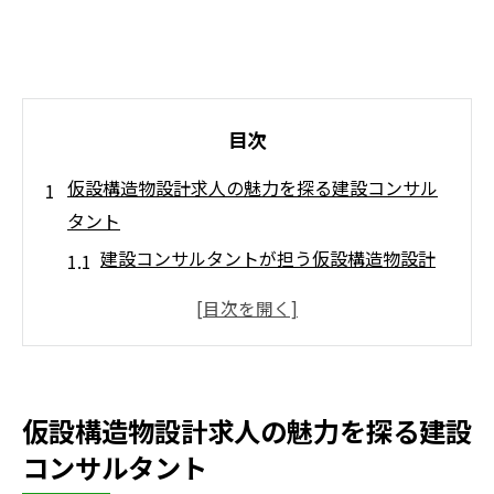
目次
仮設構造物設計求人の魅力を探る建設コンサル
タント
建設コンサルタントが担う仮設構造物設計
の役割とは何か
建設コンサルタント求人が注目される理由
と将来性を考察
仮設構造物設計で磨かれる建設コンサルタ
仮設構造物設計求人の魅力を探る建設
ントの専門性
コンサルタント
転職市場での建設コンサルタント求人の動