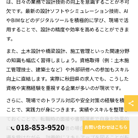
は、日々の業務で設計技術の向上を意識することが不可
欠です。最新の設計ソフトやシミュレーション技術、AI
やBIMなどのデジタルツールを積極的に学び、現場で活
用することで、設計の精度や効率を高めることができま
す。
また、土木設計や橋梁設計、施工管理といった関連分野
の知識も幅広く習得しましょう。資格取得（例：土木施
工管理技士、建築士など）や外部研修への参加もスキル
向上に直結します。実際に秋田県の求人でも、こうした
資格や実務経験を重視する企業が多いのが現状です。
さらに、現場でのトラブル対応や安全対策の経験を積む
ことで、実践力が身につきます。実績やスキルを整理し
ておくことで、転職時の面接や書類選考で自身を効果的
018-853-9520
お問い合わせはこちら
にアピールできます。初心者の場合も、先輩技術者の指
導を受けながら、計画的にスキルアップを図ることが転