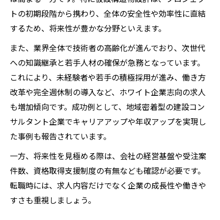
コツ
トの初期段階から携わり、全体の安全性や効率性に直結
建設コンサルタント転職で押さえたい求人
するため、将来性が豊かな分野といえます。
選びの視点
また、業界全体で技術者の高齢化が進んでおり、次世代
仮設構造物設計の実績が転職成功に直結す
への知識継承と若手人材の確保が急務となっています。
る理由
これにより、未経験者や若手の積極採用が進み、働き方
秋田県の建設コンサルタント求人で評価さ
改革や完全週休制の導入など、ホワイト企業志向の求人
れる経験
も増加傾向です。成功例として、地域密着型の建設コン
建設コンサルタント面接対策とアピールポ
サルタント企業でキャリアアップや年収アップを実現し
イント
た事例も報告されています。
転職活動で差がつく仮設構造物設計スキル
一方、将来性を見極める際は、会社の経営基盤や受注案
の磨き方
件数、資格取得支援制度の有無なども確認が必要です。
ワークライフバランスを重視した求人選びのポ
転職時には、求人内容だけでなく企業の成長性や働きや
イント
すさも重視しましょう。
建設コンサルタント求人で確認すべきワー