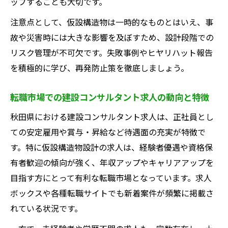
ップすることも大切です。
の活かし方
建設コンサルタントに転職する際の現場経
注意点として、仮設構造物は一時的なものとはいえ、事
験の評価
故や災害時には大きな影響を及ぼすため、設計段階での
リスク管理が不可欠です。失敗事例やヒヤリハット報告
現場型建設コンサルタント求人の最新ニー
を積極的に学び、再発防止策を徹底しましょう。
ズを解説
仮設構造物設計で現場経験が活きる具体的
転職市場での建設コンサルタント求人の動向と特徴
な事例紹介
秋田県における建設コンサルタント求人は、正社員とし
ての安定雇用や賞与・昇給など待遇面の充実が特徴で
す。特に仮設構造物設計の求人は、経験者優遇や資格保
有者歓迎の傾向が強く、年収アップやキャリアアップを
目指す方にとって有利な転職市場となっています。求人
ボックスや各種転職サイトでも新着案件が頻繁に掲載さ
れている状況です。