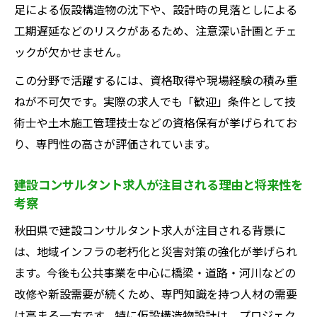
の成長機会
足による仮設構造物の沈下や、設計時の見落としによる
仮設構造物設計を目指すなら知っておきたい年
工期遅延などのリスクがあるため、注意深い計画とチェ
収事情
ックが欠かせません。
建設コンサルタントの年収相場と仮設構造
この分野で活躍するには、資格取得や現場経験の積み重
物設計の違い
ねが不可欠です。実際の求人でも「歓迎」条件として技
40代建設コンサルタント求人における年収
術士や土木施工管理技士などの資格保有が挙げられてお
実態を解説
り、専門性の高さが評価されています。
仮設構造物設計職で年収アップを目指すた
建設コンサルタント求人が注目される理由と将来性を
めの条件
考察
年収交渉で重視すべき建設コンサルタント
秋田県で建設コンサルタント求人が注目される背景に
のポイント
は、地域インフラの老朽化と災害対策の強化が挙げられ
秋田県の建設コンサルタント求人と年収ト
ます。今後も公共事業を中心に橋梁・道路・河川などの
レンドを知る
改修や新設需要が続くため、専門知識を持つ人材の需要
秋田県で建設コンサルタント転職を成功させる
は高まる一方です。特に仮設構造物設計は、プロジェク