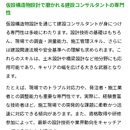
クライフバランス
仮設構造物設計で磨かれる建設コンサルタントの専門
性
仮設構造物設計職における残業や休日の実
態を解説
仮設構造物設計を通じて建設コンサルタントが身につけ
福利厚生が充実した建設コンサルタント求
る専門性は多岐にわたります。設計技術の基礎はもちろ
人の見極め方
ん、現場での調査・測量能力、施工管理スキル、さらに
働き方改革が進む建設コンサルタント現場
は建設関連法規や安全基準への理解も求められます。こ
の現状
れらのスキルは、土木設計や橋梁設計など他分野にも応
用可能であり、キャリアの幅を広げる大きな武器となり
ワークライフバランス重視層向け建設コン
ます。
サルタント転職術
現場経験が活かせる建設コンサルタントの求人
たとえば、現場でのトラブル対応力や、発注者・施工業
動向
者との調整能力も重要な専門性です。実際に、経験豊富
な技術者ほど、施工現場での突発的な課題に柔軟かつ迅
現場経験が強みとなる建設コンサルタント
速に対応できる傾向があります。また、資格取得や研修
求人の特徴
参加によって、最新の設計技術や業界動向をキャッチア
仮設構造物設計で求められる実務経験とそ