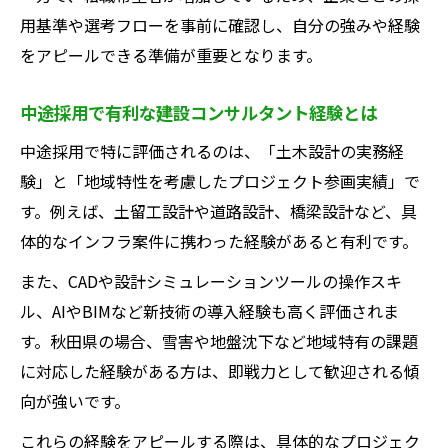
例
用基準や選考フローを事前に確認し、自分の強みや経験
土留工設計分野で評価される実務経験とは
をアピールできる準備が重要となります。
中途採用からキャリアアップを実現する道
筋
中途採用で有利な建設コンサルタント経験とは
建設コンサルタントが推奨する資格取得法
中途採用で特に評価されるのは、「土木設計の実務経
実績を活かせる建設コンサルタント転職術
験」と「地域特性を考慮したプロジェクト参画実績」で
秋田県で選ばれる建設コンサルの強み総まとめ
す。例えば、土留工設計や道路設計、橋梁設計など、具
秋田県の建設コンサルタントが持つ地域優
体的なインフラ案件に携わった経験があると有利です。
位性
また、CADや設計シミュレーションツールの操作スキ
土留工設計技術に強い建設コンサルタント
ル、AIやBIMなど新技術の導入経験も高く評価されま
解説
す。秋田県の場合、雪害や地盤沈下など地域特有の課題
転職者が注目する建設コンサルタントの信
に対応した経験がある方は、即戦力として歓迎される傾
頼性
向が強いです。
働きやすさが評価される建設コンサルタン
これらの経験をアピールする際は、具体的なプロジェク