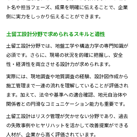
ト特集
ト名や担当フェーズ、成果を明確に伝えることで、企業
安定した将来性を誇る建設コンサルタント
側に実力をしっかり伝えることができます。
紹介
土留工設計分野で求められるスキルと適性
土留工設計分野では、地盤工学や構造力学の専門知識が
必須です。さらに、現場の状況を的確に把握し、安全
性・経済性を両立させる設計力が求められます。
実際には、現地調査や地質調査の経験、設計図作成から
施工管理まで一連の流れを理解していることが評価され
ます。加えて、法令や基準への適合確認、地元自治体や
関係者との円滑なコミュニケーション能力も重要です。
土留工設計はリスク管理が欠かせない分野であり、過去
の失敗事例やヒヤリハットを活かして改善提案ができる
人材が、企業から高く評価されています。