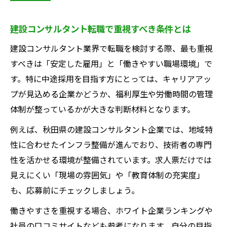
中途採用市場に見る土留工設計の今後
建設コンサルタントの中途採用現状を徹底
建設コンサルタント転職で重視すべき条件とは
解説
建設コンサルタント業界で転職を検討する際、最も重視
土留工設計における採用トレンドの変化点
すべきは「安定した雇用」と「働きやすい職場環境」で
建設コンサルタント業界が注目する人材像
す。特に中途採用を目指す方にとっては、キャリアアッ
中途採用で求められる専門性とキャリア例
プが見込める企業かどうか、福利厚生や労働時間の管理
体制が整っているかが大きな判断材料となります。
土留工設計分野の将来展望と市場動向
ホワイト企業志望者に建設コンサル業界は有利
例えば、秋田県の建設コンサルタント企業では、地域特
か
性に合わせたインフラ整備が進んでおり、技術者の専門
建設コンサルタントのホワイト企業傾向分
性を活かせる環境が整備されています。求人票だけでは
析
見えにくい「現場の雰囲気」や「教育体制の充実度」
も、応募前にチェックしましょう。
業界内で評判の良い職場環境ポイント
転職者が安心できる建設コンサルタントの
働きやすさを重視する場合、ホワイト企業ランキングや
特徴
社員の口コミサイトなども参考になります。自分の目指