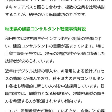
すキャリアパスと照らし合わせ、複数の企業を比較検討
ワークライフバランス重視の選び方と注意
することが、納得のいく転職成功のカギです。
点
建設コンサルタントにおける残業実態を解
秋田県の建設コンサルタント転職事情解説
説
秋田県では地方創生やインフラ老朽化対策の推進に伴
建設コンサルタントで叶える安定した働き方
い、建設コンサルタントの需要が高まっています。特に
建設コンサルタントならではの安定性とは
土留工設計分野では、地元の地盤特性や気候に精通した
土留工設計分野で実現する長期雇用の秘訣
技術者が求められています。
中途採用で転職後の生活が安定する理由
近年はデジタル技術の導入や、AI活用による設計プロセ
建設コンサルタントの福利厚生と働きやす
スの効率化が進んでおり、秋田県内の建設コンサルタン
さ
ト各社も積極的に新しい人材を中途採用しています。転
転職者が感じる建設コンサルタントの魅力
職市場では、即戦力となる経験者や、地域密着型の働き
土留工設計分野でキャリアアップを目指すなら
方を希望する方が歓迎されやすい傾向です。
建設コンサルタントで目指すキャリアパス
一方で、転職希望者が増加しているため、企業ごとの採