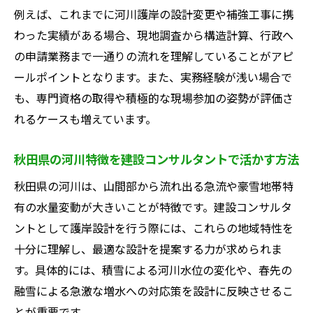
と働きやすさ
例えば、これまでに河川護岸の設計変更や補強工事に携
わった実績がある場合、現地調査から構造計算、行政へ
護岸設計に強い建設コンサルタント企業を
の申請業務まで一通りの流れを理解していることがアピ
見極める方法
ールポイントとなります。また、実務経験が浅い場合で
ホワイト企業選定における建設コンサルタ
も、専門資格の取得や積極的な現場参加の姿勢が評価さ
ントの視点
れるケースも増えています。
長期勤務を実現する建設コンサルタントの
職場条件
秋田県の河川特徴を建設コンサルタントで活かす方法
建設コンサルタント業界で安心して働ける
秋田県の河川は、山間部から流れ出る急流や豪雪地帯特
要素とは
有の水量変動が大きいことが特徴です。建設コンサルタ
中途採用から築く護岸設計の専門性
ントとして護岸設計を行う際には、これらの地域特性を
建設コンサルタントの中途採用で伸ばす専
十分に理解し、最適な設計を提案する力が求められま
門スキル
す。具体的には、積雪による河川水位の変化や、春先の
護岸設計分野で求められる建設コンサルタ
融雪による急激な増水への対応策を設計に反映させるこ
ントの経験
とが重要です。