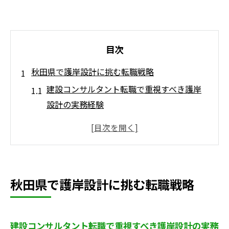
目次
秋田県で護岸設計に挑む転職戦略
建設コンサルタント転職で重視すべき護岸
設計の実務経験
秋田県の河川特徴を建設コンサルタントで
活かす方法
中途採用で建設コンサルタントに求められ
るスキルとは
秋田県で護岸設計に挑む転職戦略
建設コンサルタント転職時に知るべき業界
の最新動向
秋田県で建設コンサルタントが描くキャリ
建設コンサルタント転職で重視すべき護岸設計の実務