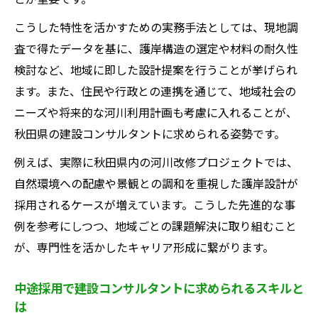
キャリアアップに直結する建設コンサルタ
こうした特性を活かすための実務手法としては、現地調
ントの勉強法
査で得たデータを基に、護岸構造の選定や材料の耐久性
中途採用者が建設コンサルタントで活躍す
検討など、地域に即した設計提案を行うことが挙げられ
る秘訣
ます。また、住民や行政との連携を通じて、地域社会の
護岸設計技術の最新動向と建設コンサルタ
ニーズや将来的な河川利用計画も考慮に入れることが、
ントの適応力
秋田県の建設コンサルタントに求められる姿勢です。
ホワイト企業で実現するキャリア構築
例えば、実際に秋田県内の河川改修プロジェクトでは、
建設コンサルタントのホワイト企業で実現
自然環境への配慮や景観との調和を重視した護岸設計が
する働き方
採用されるケースが増えています。こうした先進的な事
護岸設計でキャリアを築く建設コンサルタ
例を参考にしつつ、地域ごとの課題解決に取り組むこと
ントの選択肢
が、専門性を活かしたキャリア形成に繋がります。
働きやすさを重視した建設コンサルタント
転職のコツ
中途採用で建設コンサルタントに求められるスキルと
は
建設コンサルタント業界のホワイト化と転