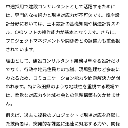
職成功の条件
中途採用で建設コンサルタントとして活躍するために
は、専門的な技術力と現場対応力が不可欠です。護岸設
長期的安定を目指す建設コンサルタントの
計分野においては、土木設計の基礎知識や構造計算スキ
キャリア形成
ル、CADソフトの操作能力が基本となります。さらに、
秋田県内で建設コンサルタントとして輝く道
プロジェクトマネジメントや関係者との調整力も重要視
秋田県で建設コンサルタントが活躍するた
されています。
めの条件
理由として、建設コンサルタント業務は単なる設計だけ
護岸設計分野で地域貢献する建設コンサル
でなく、行政や地元住民との協議、現場監理など多岐に
タントの価値
わたるため、コミュニケーション能力や問題解決力が問
建設コンサルタントの視点で考える秋田県
われます。特に秋田県のような地域性を重視する現場で
の将来性
は、柔軟な対応力や地域社会との信頼構築も欠かせませ
中途採用で秋田県に根ざす建設コンサルタ
ん。
ントの働き方
例えば、過去に複数のプロジェクトで現場対応を経験し
キャリア形成に効く建設コンサルタントの
た技術者は、突発的な課題に迅速に対応する力や、関係
地域ネットワーク活用