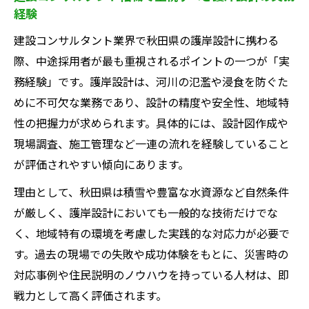
アプランの設計
経験
建設コンサルタント業界の働き方再考
建設コンサルタント業界で秋田県の護岸設計に携わる
建設コンサルタントの働き方改革と転職市
際、中途採用者が最も重視されるポイントの一つが「実
場の変化
務経験」です。護岸設計は、河川の氾濫や浸食を防ぐた
護岸設計分野で求められる建設コンサルタ
めに不可欠な業務であり、設計の精度や安全性、地域特
ントの柔軟性
性の把握力が求められます。具体的には、設計図作成や
現場調査、施工管理など一連の流れを経験していること
業界全体の離職率と長期的キャリア維持の
が評価されやすい傾向にあります。
要点
働きやすい建設コンサルタント企業の特徴
理由として、秋田県は積雪や豊富な水資源など自然条件
を知る
が厳しく、護岸設計においても一般的な技術だけでな
秋田県で建設コンサルタントが実感する職
く、地域特有の環境を考慮した実践的な対応力が必要で
場環境の違い
す。過去の現場での失敗や成功体験をもとに、災害時の
対応事例や住民説明のノウハウを持っている人材は、即
安心して長く働ける企業の選び方
戦力として高く評価されます。
建設コンサルタントで重視すべき企業文化