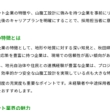
建設コンサルタント視点で見る山腹工設計の成長機会
山腹工設計経験が建設コンサルタントの強みに
ント企業の特徴や、山腹工設計に強みを持つ企業を事前に
建設コンサルタントで広がる山腹工設計のキャリア
社後のキャリアプランを明確にすることで、採用担当者に
中途採用で叶う山腹工設計のプロフェッショナル像
の特徴とは
ャリアアップに効く企業選びの新常識とは
建設コンサルタント選びで押さえたい企業比較のコツ
企業の特徴として、地形や地質に対する深い知見と、秋田
キャリアアップ志望者に建設コンサルタントが支持され
対応策を豊富に持つ企業は、現場での信頼性が高い傾向があ
山腹工設計と建設コンサルタントの企業選びポイント
し、地元自治体や住民との連携経験が豊富な企業は、プロ
転職で重視すべき建設コンサルタントの魅力
、効率的かつ安全な山腹工設計を実現している点も大きな
建設コンサルタント業界で注目すべき企業の特徴
制度の充実度も重要なポイントです。未経験者や中途採用
務を活かした中途採用成功の秘訣
をおすすめします。
建設コンサルタントで実務経験が活きる転職術
山腹工設計の実績を中途採用でアピールする方法
ント業界の魅力