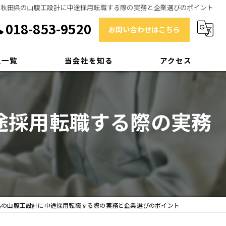
で秋田県の山腹工設計に中途採用転職する際の実務と企業選びのポイント
018-853-9520
お問い合わせはこちら
人一覧
当会社を知る
アクセス
技術士
途採用転職する際の実務
RCCM
補償業務管理士
測量士
中途採用
県の山腹工設計に中途採用転職する際の実務と企業選びのポイント