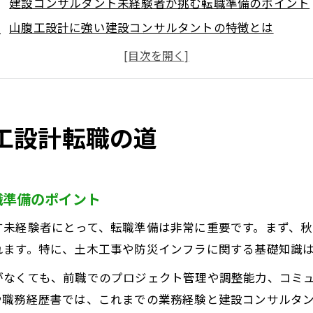
建設コンサルタント未経験者が挑む転職準備のポイント
山腹工設計に強い建設コンサルタントの特徴とは
未経験から活躍できる建設コンサルタント業界の魅力
山腹工設計で求められる建設コンサルタントの実務力
転職を成功に導く建設コンサルタント活用術
田県の建設コンサルタント業界に挑戦する理由
工設計転職の道
秋田県で建設コンサルタントを目指す意義と将来性
建設コンサルタントが秋田県で活躍できる理由
職準備のポイント
地域密着型建設コンサルタントの役割と価値
秋田県特有の課題に強い建設コンサルタントの工夫
す未経験者にとって、転職準備は非常に重要です。まず、
建設コンサルタント業界への転職が注目される背景
れます。特に、土木工事や防災インフラに関する基礎知識
腹工設計のやりがいとキャリア展望を探る
がなくても、前職でのプロジェクト管理や調整能力、コミ
山腹工設計で得られる建設コンサルタントのやりがい
や職務経歴書では、これまでの業務経験と建設コンサルタ