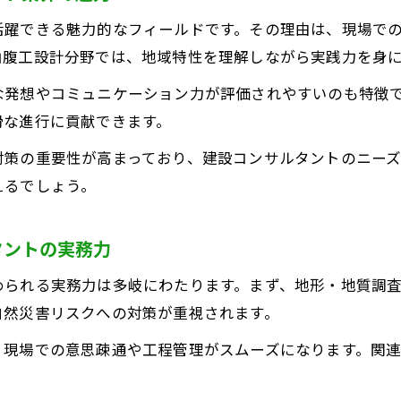
建設コンサルタントで実務力を評価されるポイント
活躍できる魅力的なフィールドです。その理由は、現場で
中途採用で選ばれる建設コンサルタントの条件
山腹工設計分野では、地域特性を理解しながら実践力を身
建設コンサルタント業界の即戦力になる秘訣
な発想やコミュニケーション力が評価されやすいのも特徴
田県で安定して働く転職先の見極め方
滑な進行に貢献できます。
建設コンサルタントで安定した働き方を実現するコツ
対策の重要性が高まっており、建設コンサルタントのニー
秋田県内で信頼される建設コンサルタントの特徴
えるでしょう。
山腹工設計も対応できる建設コンサルタント選び
転職先の安定性を見極める建設コンサルタント視点
タントの実務力
建設コンサルタント業界の長期キャリア形成術
められる実務力は多岐にわたります。まず、地形・地質調
自然災害リスクへの対策が重視されます。
、現場での意思疎通や工程管理がスムーズになります。関