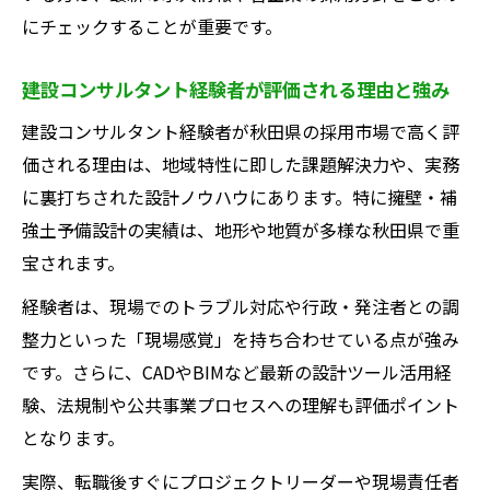
められる理由
にチェックすることが重要です。
補強土予備設計経験者向け建設コンサルタ
ント転職戦略
建設コンサルタント経験者が評価される理由と強み
建設コンサルタントでの最新設計技術導入
建設コンサルタント経験者が秋田県の採用市場で高く評
のポイント
価される理由は、地域特性に即した課題解決力や、実務
日建設計や日建技術コンサルの強みを活か
に裏打ちされた設計ノウハウにあります。特に擁壁・補
す働き方
強土予備設計の実績は、地形や地質が多様な秋田県で重
宝されます。
補強土予備設計で評価される建設コンサル
タントの実力
経験者は、現場でのトラブル対応や行政・発注者との調
建設コンサルタント職の魅力や働き方を解説
整力といった「現場感覚」を持ち合わせている点が強み
です。さらに、CADやBIMなど最新の設計ツール活用経
建設コンサルタントならではの働き方改革
験、法規制や公共事業プロセスへの理解も評価ポイント
の実際
となります。
建設コンサルタントの魅力とやりがいを再
発見
実際、転職後すぐにプロジェクトリーダーや現場責任者