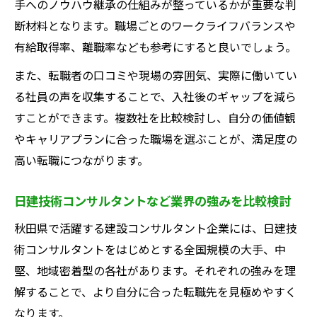
手へのノウハウ継承の仕組みが整っているかが重要な判
プ活用術
断材料となります。職場ごとのワークライフバランスや
建設コンサルタント転職支援サービスの賢
有給取得率、離職率なども参考にすると良いでしょう。
い使い方
また、転職者の口コミや現場の雰囲気、実際に働いてい
秋田県で満足度高いキャリアを築く秘訣
る社員の声を収集することで、入社後のギャップを減ら
建設コンサルタント職で長く活躍するため
すことができます。複数社を比較検討し、自分の価値観
の働き方
やキャリアプランに合った職場を選ぶことが、満足度の
秋田県内で評価される建設コンサルタント
高い転職につながります。
の特徴
キャリアアップに役立つ建設コンサルタン
日建技術コンサルタントなど業界の強みを比較検討
トの自己分析法
秋田県で活躍する建設コンサルタント企業には、日建技
建設コンサルタントの強みを地域社会に活
術コンサルタントをはじめとする全国規模の大手、中
かす方法
堅、地域密着型の各社があります。それぞれの強みを理
日建技術コンサルタントの実例に学ぶ成長
解することで、より自分に合った転職先を見極めやすく
戦略
なります。