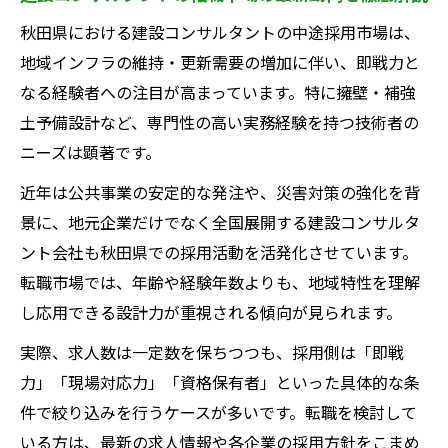
ルの傾向
秋田県における建設コンサルタントの中途採用市場は、
秋田県で選ぶ擁壁設計中途採用の実際
地域インフラの維持・更新需要の増加に伴い、即戦力と
建設コンサルタントによる秋田県の擁壁設
なる経験者への注目が高まっています。特に擁壁・補強
計ニーズ分析
土予備設計など、専門性の高い実務経験を持つ技術者の
実務経験を活かせる建設コンサルタント職
ニーズは顕著です。
の見つけ方
近年は公共事業の安定的な発注や、災害対策の強化を背
建設コンサルタント転職で失敗しない応募
景に、地元企業だけでなく全国展開する建設コンサルタ
先の見極め方
ント会社も秋田県での採用活動を活発化させています。
日建技術コンサルタントの事業内容から学
転職市場では、年齢や経験年数よりも、地域特性を理解
ぶ転職視点
し応用できる設計力が重視される傾向が見られます。
秋田県の建設コンサルタント職の選び方と
実際、求人数は一定数を保ちつつも、採用側は「即戦
強みの活かし方
力」「現場対応力」「資格保有者」といった具体的な条
補強土予備設計に強みを発揮する方法
件で絞り込みを行うケースが多いです。転職を検討して
建設コンサルタントで補強土予備設計が求
いる方は、最新の求人情報や各企業の採用方針をこまめ