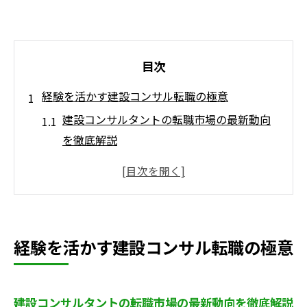
目次
経験を活かす建設コンサル転職の極意
建設コンサルタントの転職市場の最新動向
を徹底解説
建設コンサルタント経験者が評価される理
由と強み
建設コンサルタント転職で重視すべき職場
選びのポイント
経験を活かす建設コンサル転職の極意
日建技術コンサルタントなど業界の強みを
比較検討
建設コンサルタント職に必要な資格やスキ
建設コンサルタントの転職市場の最新動向を徹底解説