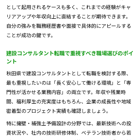
建設コンサルタントの年収や待遇のリアル
として起用されるケースも多く、これまでの経験がキャ
な実態
リアアップや年収向上に直結することが期待できます。
自分の強みを職務経歴書や面接で具体的にアピールする
官公庁案件に強い建設コンサルタントの仕
ことが成功の鍵です。
事内容
日建技術コンサルタントの働き方やスキル
建設コンサルタント転職で重視すべき職場選びのポイ
アップ体制
ント
理想の職場探しに役立つ転職成功術
秋田県で建設コンサルタントとして転職を検討する際、
建設コンサルタント転職の情報収集法と比
最も重視したいのは「長く安心して働ける環境」と「専
較ポイント
門性が活かせる業務内容」の両立です。年収や残業時
理想の建設コンサルタント職を見極める判
間、福利厚生の充実度はもちろん、企業の成長性や地域
断基準
密着型のプロジェクト実績も確認しましょう。
建設コンサルタント転職で失敗しない面接
特に擁壁・補強土予備設計の分野では、最新技術への投
対策
資状況や、社内の技術研修体制、ベテラン技術者から若
日建技術コンサルタントのインターンシッ