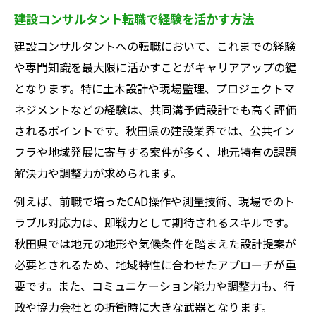
るポイント
建設コンサルタント転職で経験を活かす方法
建設コンサルタント職の年収実態に迫る
建設コンサルタントへの転職において、これまでの経験
建設コンサルタントの年収相場と実際の違
や専門知識を最大限に活かすことがキャリアアップの鍵
いとは
となります。特に土木設計や現場監理、プロジェクトマ
共同溝予備設計職で年収アップを目指す具
ネジメントなどの経験は、共同溝予備設計でも高く評価
体策
されるポイントです。秋田県の建設業界では、公共イン
秋田県内の建設コンサルタント年収動向を
フラや地域発展に寄与する案件が多く、地元特有の課題
読み解く
解決力や調整力が求められます。
中途採用で目指せる年収と待遇のバランス
例えば、前職で培ったCAD操作や測量技術、現場でのト
建設コンサルタントにおける収入の伸びる
ラブル対応力は、即戦力として期待されるスキルです。
働き方
秋田県では地元の地形や気候条件を踏まえた設計提案が
中途採用が選ばれる理由と秋田ならではの魅力
必要とされるため、地域特性に合わせたアプローチが重
建設コンサルタントが中途採用を積極活用
要です。また、コミュニケーション能力や調整力も、行
する背景
政や協力会社との折衝時に大きな武器となります。