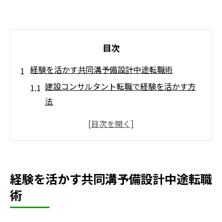
目次
経験を活かす共同溝予備設計中途転職術
建設コンサルタント転職で経験を活かす方
法
共同溝予備設計の中途採用に強みを発揮す
る秘訣
秋田県で建設コンサルタントへ転職する利
点と注意点
経験を活かす共同溝予備設計中途転職
業界未経験でも挑戦できる共同溝予備設計
術
の魅力
建設コンサルタントでキャリアを再構築す