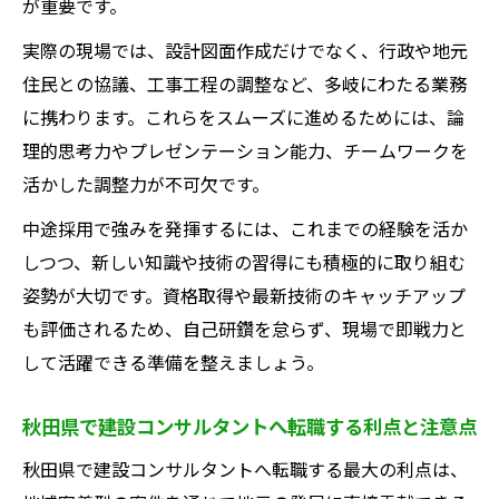
が重要です。
建設コンサルタント現場で求められるスキ
実際の現場では、設計図面作成だけでなく、行政や地元
ル
住民との協議、工事工程の調整など、多岐にわたる業務
社会貢献を実感できる共同溝予備設計の仕
に携わります。これらをスムーズに進めるためには、論
事
理的思考力やプレゼンテーション能力、チームワークを
建設コンサルタントは本当にしんどいのか再検
活かした調整力が不可欠です。
証
中途採用で強みを発揮するには、これまでの経験を活か
建設コンサルタントの仕事がしんどい理由
しつつ、新しい知識や技術の習得にも積極的に取り組む
を分析
姿勢が大切です。資格取得や最新技術のキャッチアップ
共同溝予備設計で直面する課題と向き合う
も評価されるため、自己研鑽を怠らず、現場で即戦力と
方法
して活躍できる準備を整えましょう。
残業や責任の重さは本当に大変なのか
資格取得や技術習得の負荷とその乗り越え
秋田県で建設コンサルタントへ転職する利点と注意点
方
秋田県で建設コンサルタントへ転職する最大の利点は、
建設コンサルタント現場のリアルな口コミ