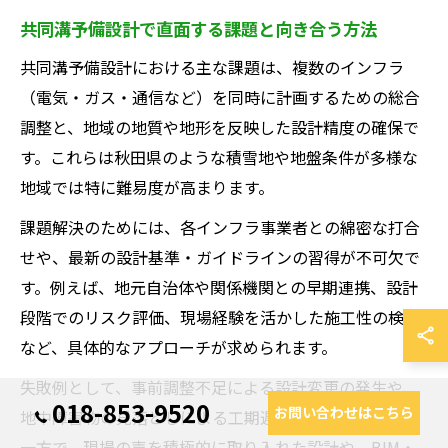
共同溝予備設計で直面する課題と向き合う方法
共同溝予備設計における主な課題は、複数のインフラ
（電気・ガス・通信など）を同時に計画するための総合
調整と、地域の地質や地形を反映した設計精度の確保で
す。これらは秋田県のような積雪地や地盤条件が多様な
地域では特に難易度が高まります。
課題解決のためには、各インフラ事業者との綿密な打合
せや、最新の設計基準・ガイドラインの習得が不可欠で
す。例えば、地元自治体や関係機関との早期連携、設計
段階でのリスク評価、現場経験を活かした施工性の検討
など、具体的なアプローチが求められます。
失敗例として、事前調整不足による設計変更の発生や、
018-853-9520
お問い合わせはこちら
地中障害物の見落としによる工期遅延が挙げられます。
一方で、現場の声を積極的に取り入れた設計や、BIM・