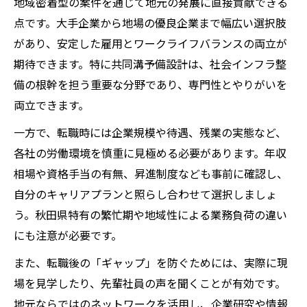
地域密着型の案件を通じて地元の発展に直接貢献できる
を検証
点です。大手企業から地場の優良企業まで幅広い選択肢
キャリアと待遇アップにつながる転職成功法
があり、安定した雇用とワークライフバランスの両立が
建設コンサルタント転職でキャリアアップ
期待できます。特に共同溝予備設計は、社会インフラ整
を狙う戦略
備の根幹を担う重要な分野であり、専門性とやりがいを
両立できます。
共同溝予備設計経験者が選ぶ転職活動のポ
イント
一方で、転職時には企業規模や待遇、残業の実態など、
秋田県内で待遇改善を実現するコツと注意
各社の労働環境を慎重に見極める必要があります。年収
点
相場や資格手当の有無、昇進制度なども事前に確認し、
自分のキャリアプランと照らし合わせて選択しましょ
転職後のキャリアパスと市場価値を高める
う。秋田県特有の繁忙期や地域性による業務負荷の違い
方法
にも注意が必要です。
建設コンサルタント職で安定と成長を両立
させる秘訣
また、転職後の「ギャップ」を防ぐためには、実際に現
場を見学したり、先輩社員の声を聞くことが有効です。
地元ならではのネットワークを活用し、企業研究や情報