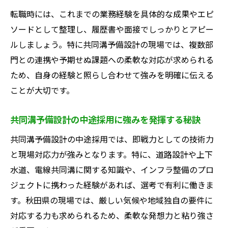
秋田県ならではの中途採用メリットを徹底
転職時には、これまでの業務経験を具体的な成果やエピ
解説
ソードとして整理し、履歴書や面接でしっかりとアピー
共同溝予備設計で評価される中途人材の特
ルしましょう。特に共同溝予備設計の現場では、複数部
徴
門との連携や予期せぬ課題への柔軟な対応が求められる
ため、自身の経験と照らし合わせて強みを明確に伝える
建設コンサルタント企業が求める即戦力と
ことが大切です。
は
秋田で働く建設コンサルタントの魅力と課
共同溝予備設計の中途採用に強みを発揮する秘訣
題
共同溝予備設計の中途採用では、即戦力としての技術力
共同溝予備設計業務のやりがい徹底解説
と現場対応力が強みとなります。特に、道路設計や上下
建設コンサルタントとしての共同溝予備設
水道、電線共同溝に関する知識や、インフラ整備のプロ
計の魅力
ジェクトに携わった経験があれば、選考で有利に働きま
インフラ整備を支える設計業務のやりがい
す。秋田県の現場では、厳しい気候や地域独自の要件に
とは
対応する力も求められるため、柔軟な発想力と粘り強さ
共同溝予備設計で得られる成長と達成感